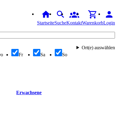
Startseite
Suche
Kontakt
Warenkorb
Login
Ort(e) auswählen
Do
Fr
Sa
So
Erwachsene