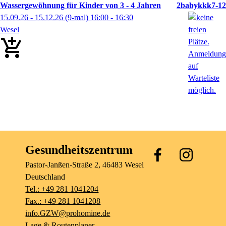
Wassergewöhnung für Kinder von 3 - 4 Jahren
2babykkk7-12
15.09.26 - 15.12.26
(9-mal)
16:00
- 16:30
Wesel
Gesundheitszentrum
Pastor-Janßen-Straße
2
, 46483
Wesel
Deutschland
Tel.: +49 281 1041204
Fax.: +49 281 1041208
info.GZW@prohomine.de
Lage & Routenplaner